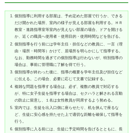
個別指導に利用する部屋は、予め定めた部屋で行うか、できる
だけ開かれた場所、室内の様子が見える部屋を利用する。ＨＲ
教室・進路指導室等室内が見えない部屋の場合、ドアを開ける
か、近くの職員へ使用者・使用目的・使用時間などを告げる。
個別指導を行う前には学年主任・担任などの教員に、一言（理
由・場所・時間等）かけて、居場所を明らかにして指導する。
なお、勤務時間を過ぎての個別指導は行わないが、特別指導の
場合は、事前に管理職に了解を得て行う。
個別指導が終わった後に、指導の概要を学年主任及び担任など
に伝える。この場合、必要に応じて文書で記録する。
複雑な問題を指導する場合は、必ず、複数の教員で対応する
が、特に女子生徒を指導する場合は、セクハラと解される言動
の防止に留意し、１名は女性教員が同席するよう努める。
室内では、生徒を出入口側に座らせたり、机を挟んで座るな
ど、生徒に安心感を持たせた上で適切な距離を確保して指導を
行う。
個別指導に入る前には、生徒に予定時間を告げるとともに、長